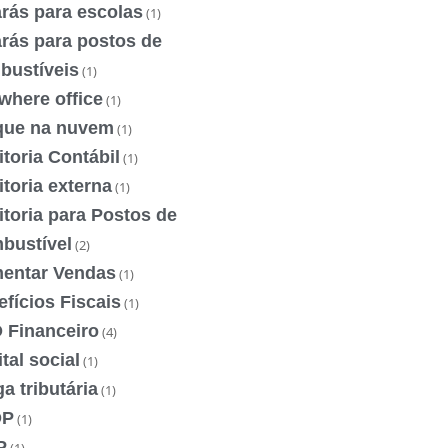
rás para escolas
(1)
rás para postos de
bustíveis
(1)
where office
(1)
que na nuvem
(1)
toria Contábil
(1)
toria externa
(1)
toria para Postos de
bustível
(2)
entar Vendas
(1)
fícios Fiscais
(1)
 Financeiro
(4)
tal social
(1)
a tributária
(1)
OP
(1)
P