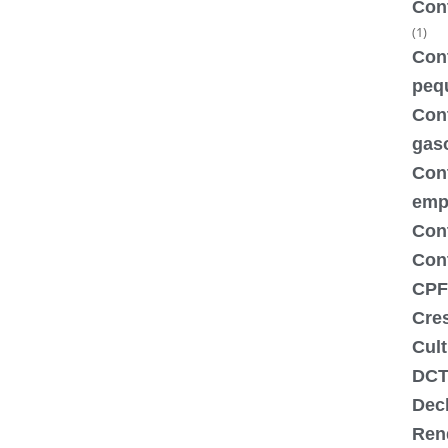
Con
(1)
Cont
peq
Cont
gas
Con
emp
Con
Cont
CPF
Cre
Cult
DCT
Dec
Ren