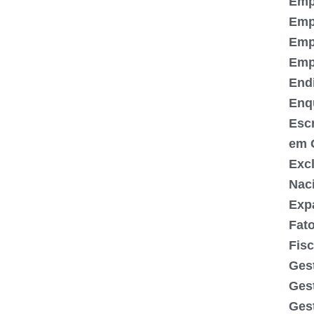
Emp
Emp
Emp
Emp
End
Enq
Escr
em 
Exc
Nac
Exp
Fato
Fisc
Gest
Ges
Gest