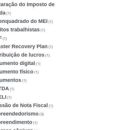
laração do Imposto de
da
(1)
enquadrado do MEI
(1)
itos trabalhistas
(1)
F
(1)
aster Recovery Plan
(1)
ribuição de lucros
(1)
umento digital
(1)
umento físico
(1)
umentos
(1)
TDA
(1)
ELI
(1)
ssão de Nota Fiscal
(1)
reendedorismo
(3)
reendimento
(1)