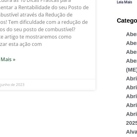
Leia Mais
ntar a Rentabilidade do seu Posto de
ustível através da Redução de
Catego
os! Tem dificuldade com a redução de
os do seu posto de combustível?
Aber
te artigo te mostraremos como
Abe
izar esta ação com
Abe
 Mais »
Abe
(ME
Abr
 junho de 2023
Abri
Abr
Abr
Abr
202
Alv