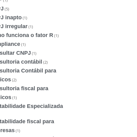
(1)
J
(5)
J inapto
(1)
 irregular
(1)
o funciona o fator R
(1)
pliance
(1)
sultar CNPJ
(1)
ultoria contábil
(2)
ultoria Contábil para
icos
(2)
ultoria fiscal para
icos
(1)
abilidade Especializada
abilidade fiscal para
resas
(1)