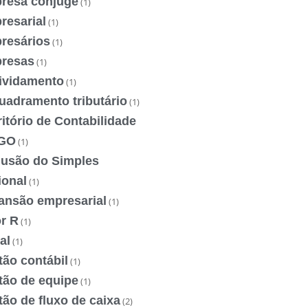
resa cônjuge
(1)
resarial
(1)
resários
(1)
resas
(1)
ividamento
(1)
uadramento tributário
(1)
itório de Contabilidade
GO
(1)
lusão do Simples
ional
(1)
ansão empresarial
(1)
r R
(1)
al
(1)
ão contábil
(1)
tão de equipe
(1)
ão de fluxo de caixa
(2)