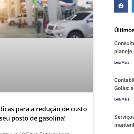
Últimos
Consulto
planeje 
Leia Mais
Contabi
Goiás: 
Leia Mais
dicas para a redução de custo
Serviços
seu posto de gasolina!
mantenh
ubra as 10 Dicas Práticas para