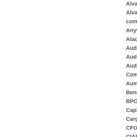
Alva
Alva
com
Any
Ata
Audi
Audi
Audi
Com
Aum
Bene
BPO
Capi
Carg
CF
CIA