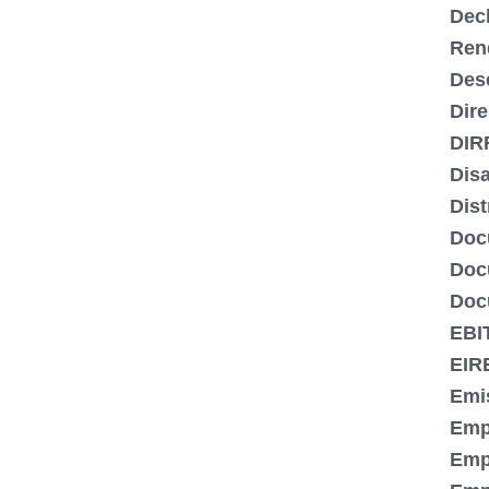
Dec
Ren
Des
Dire
DIR
Dis
Dist
Doc
Doc
Doc
EBI
EIR
Emi
Emp
Emp