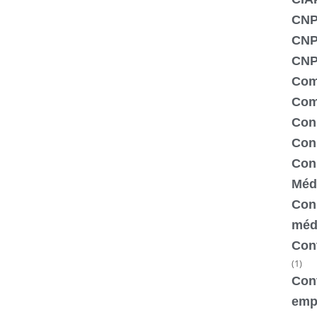
CNP
CNP
CNPJ
Com
Com
Con
Cons
Cons
Méd
Cons
méd
Cont
(1)
Cont
emp