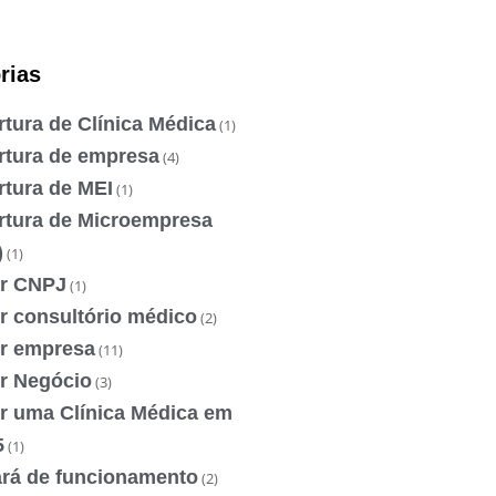
rias
tura de Clínica Médica
(1)
rtura de empresa
(4)
rtura de MEI
(1)
rtura de Microempresa
)
(1)
ir CNPJ
(1)
r consultório médico
(2)
ir empresa
(11)
ir Negócio
(3)
ir uma Clínica Médica em
5
(1)
ará de funcionamento
(2)