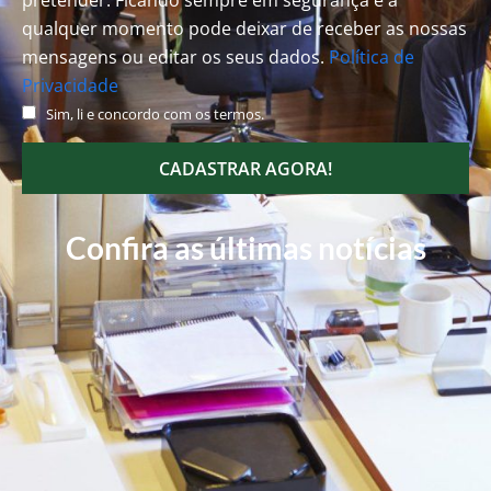
pretender. Ficando sempre em segurança e a
qualquer momento pode deixar de receber as nossas
mensagens ou editar os seus dados.
Política de
Privacidade
Sim, li e concordo com os termos.
CADASTRAR AGORA!
Confira as últimas notícias