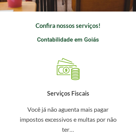
Contabilidade para escolas!
Confira nossos serviços!
Contabilidade em Goiás
Garanta organização à sua gestão, contando com o
auxílio de profissionais que entendem a sua rotina.
FALE COM O ESPECIALISTA
Serviços Fiscais
Você já não aguenta mais pagar
impostos excessivos e multas por não
ter…