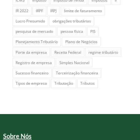
ICMS
Imposto
imposto de renda
impostos
ir
IR 2022
IRPF
IRPJ
limite de faturamento
Lucro Presumido
obrigações tributárias
pesquisa de mercado
pessoa física
PIS
Planejamento Tributário
Plano de Negócios
Porte da empresa
Receita Federal
regime tributário
Registro de empresa
Simples Nacional
Sucesso financeiro
Terceirização financeira
Tipos de empresa
Tributação
Tributos
Sobre Nós