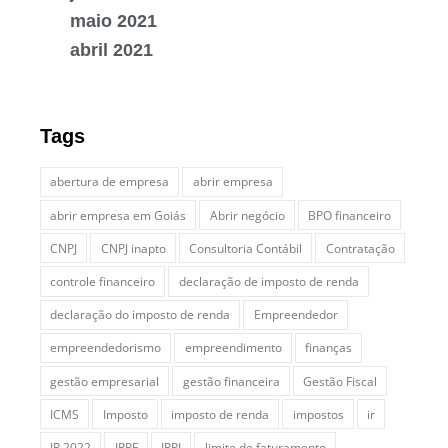
maio 2021
abril 2021
Tags
abertura de empresa
abrir empresa
abrir empresa em Goiás
Abrir negócio
BPO financeiro
CNPJ
CNPJ inapto
Consultoria Contábil
Contratação
controle financeiro
declaração de imposto de renda
declaração do imposto de renda
Empreendedor
empreendedorismo
empreendimento
finanças
gestão empresarial
gestão financeira
Gestão Fiscal
ICMS
Imposto
imposto de renda
impostos
ir
IR 2022
IRPF
IRPJ
limite de faturamento