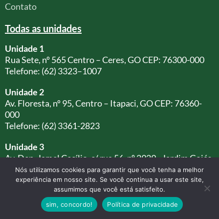
Contato
Todas as unidades
Unidade 1
Rua Sete, nº 565 Centro – Ceres, GO CEP: 76300-000
Telefone: (62) 3323–1007
Unidade 2
Av. Floresta, nº 95, Centro – Itapaci, GO CEP: 76360-
000
Telefone: (62) 3361-2823
Unidade 3
Av. Dep. Jamel Cecílio, c/ rua 56, nº 2929 - Jardim Goiás,
Goiânia - GO, - Edifício Brookfield Towers
Nós utilizamos cookies para garantir que você tenha a melhor
CEP: 74810-240
experiência em nosso site. Se você continua a usar este site,
assumimos que você está satisfeito.
Torre A - 16° Andar Sala 1618
Telefone: (62) 3945-2480
sim, concordo!
Política de privacidade