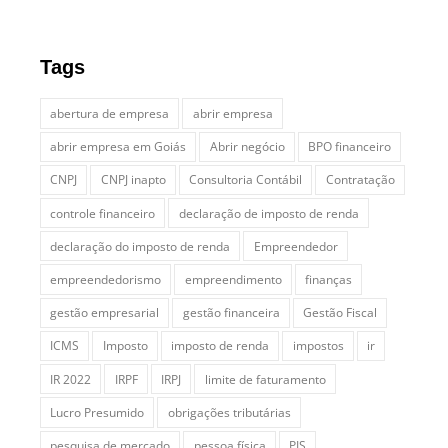
Tags
abertura de empresa
abrir empresa
abrir empresa em Goiás
Abrir negócio
BPO financeiro
CNPJ
CNPJ inapto
Consultoria Contábil
Contratação
controle financeiro
declaração de imposto de renda
declaração do imposto de renda
Empreendedor
empreendedorismo
empreendimento
finanças
gestão empresarial
gestão financeira
Gestão Fiscal
ICMS
Imposto
imposto de renda
impostos
ir
IR 2022
IRPF
IRPJ
limite de faturamento
Lucro Presumido
obrigações tributárias
pesquisa de mercado
pessoa física
PIS