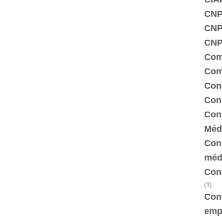
CNP
CNP
CNPJ
Com
Com
Con
Cons
Cons
Méd
Cons
méd
Cont
(1)
Cont
emp