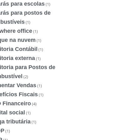
rás para escolas
(1)
rás para postos de
bustíveis
(1)
where office
(1)
que na nuvem
(1)
toria Contábil
(1)
toria externa
(1)
toria para Postos de
bustível
(2)
entar Vendas
(1)
fícios Fiscais
(1)
 Financeiro
(4)
tal social
(1)
a tributária
(1)
OP
(1)
P