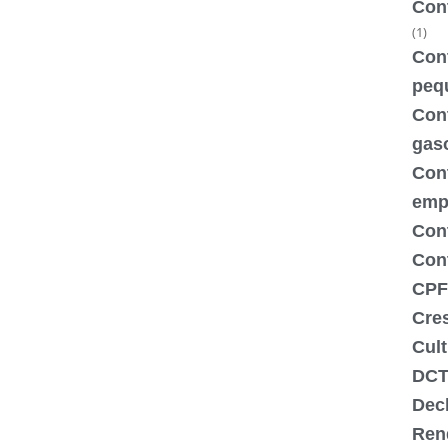
Con
(1)
Cont
peq
Cont
gas
Con
emp
Con
Cont
CPF
Cre
Cult
DCT
Dec
Ren