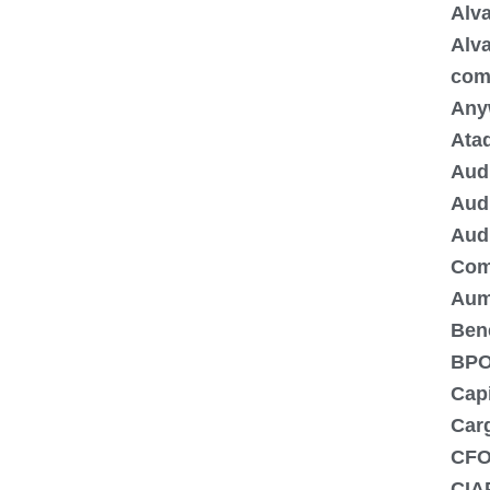
Alva
Alva
com
Any
Ata
Audi
Audi
Audi
Com
Aum
Bene
BPO
Capi
Carg
CF
CIA