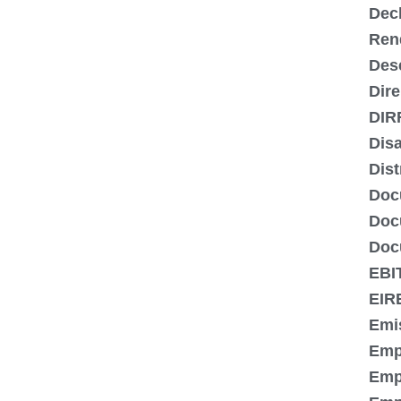
Dec
Ren
Des
Dire
DIR
Dis
Dist
Doc
Doc
Doc
EBI
EIR
Emi
Emp
Emp