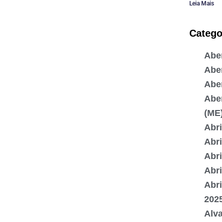
Leia Mais
Catego
Aber
Abe
Abe
Abe
(ME
Abr
Abri
Abr
Abr
Abr
202
Alv