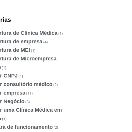
rias
tura de Clínica Médica
(1)
rtura de empresa
(4)
rtura de MEI
(1)
rtura de Microempresa
)
(1)
ir CNPJ
(1)
r consultório médico
(2)
ir empresa
(11)
ir Negócio
(3)
ir uma Clínica Médica em
5
(1)
ará de funcionamento
(2)