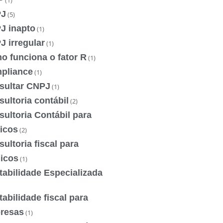
(1)
J
(5)
J inapto
(1)
 irregular
(1)
o funciona o fator R
(1)
pliance
(1)
sultar CNPJ
(1)
ultoria contábil
(2)
ultoria Contábil para
icos
(2)
ultoria fiscal para
icos
(1)
abilidade Especializada
abilidade fiscal para
resas
(1)