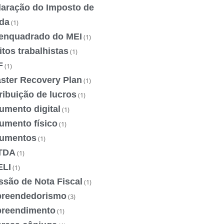
laração do Imposto de
da
(1)
enquadrado do MEI
(1)
itos trabalhistas
(1)
F
(1)
aster Recovery Plan
(1)
ribuição de lucros
(1)
umento digital
(1)
umento físico
(1)
umentos
(1)
TDA
(1)
ELI
(1)
ssão de Nota Fiscal
(1)
reendedorismo
(3)
reendimento
(1)