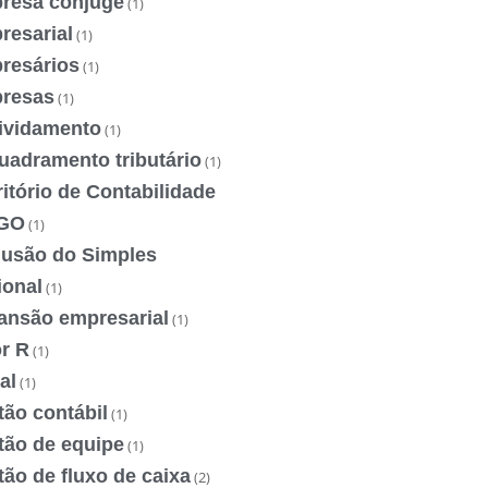
resa cônjuge
(1)
resarial
(1)
resários
(1)
resas
(1)
ividamento
(1)
uadramento tributário
(1)
itório de Contabilidade
GO
(1)
lusão do Simples
ional
(1)
ansão empresarial
(1)
r R
(1)
al
(1)
ão contábil
(1)
tão de equipe
(1)
ão de fluxo de caixa
(2)