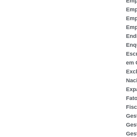
Emp
Emp
Emp
Emp
End
Enq
Escr
em 
Exc
Nac
Exp
Fato
Fisc
Gest
Ges
Gest