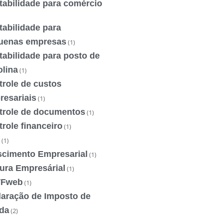
tabilidade para comércio
abilidade para
uenas empresas
(1)
abilidade para posto de
olina
(1)
trole de custos
resariais
(1)
trole de documentos
(1)
role financeiro
(1)
(1)
scimento Empresarial
(1)
ura Empresárial
(1)
Fweb
(1)
laração de Imposto de
da
(2)