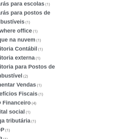
rás para escolas
(1)
rás para postos de
bustíveis
(1)
where office
(1)
que na nuvem
(1)
toria Contábil
(1)
toria externa
(1)
toria para Postos de
bustível
(2)
entar Vendas
(1)
fícios Fiscais
(1)
 Financeiro
(4)
tal social
(1)
a tributária
(1)
OP
(1)
P