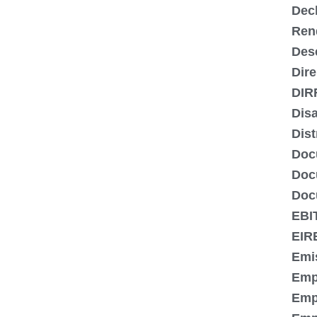
Dec
Ren
Des
Dire
DIR
Dis
Dist
Doc
Doc
Doc
EBI
EIR
Emi
Emp
Emp