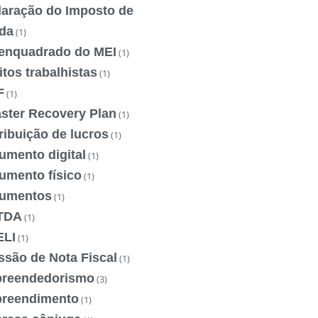
laração do Imposto de
da
(1)
enquadrado do MEI
(1)
itos trabalhistas
(1)
F
(1)
aster Recovery Plan
(1)
ribuição de lucros
(1)
umento digital
(1)
umento físico
(1)
umentos
(1)
TDA
(1)
ELI
(1)
ssão de Nota Fiscal
(1)
reendedorismo
(3)
reendimento
(1)