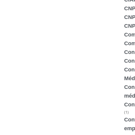
CNP
CNP
CNPJ
Com
Com
Con
Cons
Cons
Méd
Cons
méd
Cont
(1)
Cont
emp