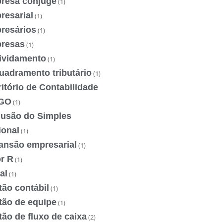
resa cônjuge
(1)
resarial
(1)
resários
(1)
resas
(1)
ividamento
(1)
uadramento tributário
(1)
itório de Contabilidade
GO
(1)
lusão do Simples
ional
(1)
ansão empresarial
(1)
r R
(1)
al
(1)
ão contábil
(1)
tão de equipe
(1)
ão de fluxo de caixa
(2)