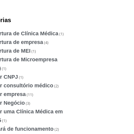
rias
tura de Clínica Médica
(1)
rtura de empresa
(4)
rtura de MEI
(1)
rtura de Microempresa
)
(1)
ir CNPJ
(1)
r consultório médico
(2)
ir empresa
(11)
ir Negócio
(3)
ir uma Clínica Médica em
5
(1)
ará de funcionamento
(2)