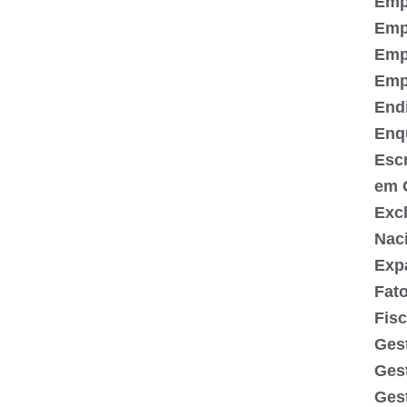
Emp
Emp
Emp
Emp
End
Enq
Escr
em 
Exc
Nac
Exp
Fato
Fisc
Gest
Ges
Gest