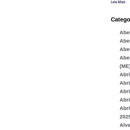
Leia Mais
Catego
Aber
Abe
Abe
Abe
(ME
Abr
Abri
Abr
Abr
Abr
202
Alv