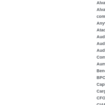
Alva
Alva
com
Any
Ata
Audi
Audi
Audi
Com
Aum
Bene
BPO
Capi
Carg
CF
CIA