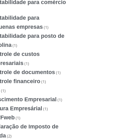
tabilidade para comércio
abilidade para
uenas empresas
(1)
abilidade para posto de
olina
(1)
trole de custos
resariais
(1)
trole de documentos
(1)
role financeiro
(1)
(1)
scimento Empresarial
(1)
ura Empresárial
(1)
Fweb
(1)
laração de Imposto de
da
(2)