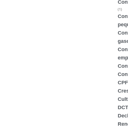
Con
(1)
Cont
peq
Cont
gas
Con
emp
Con
Cont
CPF
Cre
Cult
DCT
Dec
Ren