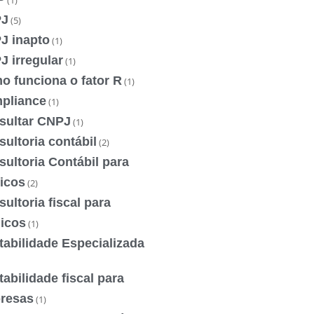
(1)
J
(5)
J inapto
(1)
 irregular
(1)
o funciona o fator R
(1)
pliance
(1)
sultar CNPJ
(1)
ultoria contábil
(2)
ultoria Contábil para
icos
(2)
ultoria fiscal para
icos
(1)
abilidade Especializada
abilidade fiscal para
resas
(1)