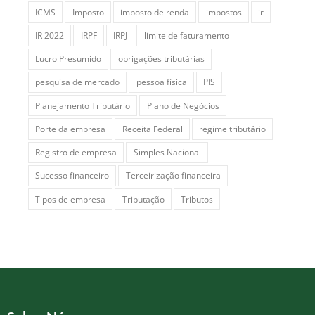
ICMS
Imposto
imposto de renda
impostos
ir
IR 2022
IRPF
IRPJ
limite de faturamento
Lucro Presumido
obrigações tributárias
pesquisa de mercado
pessoa física
PIS
Planejamento Tributário
Plano de Negócios
Porte da empresa
Receita Federal
regime tributário
Registro de empresa
Simples Nacional
Sucesso financeiro
Terceirização financeira
Tipos de empresa
Tributação
Tributos