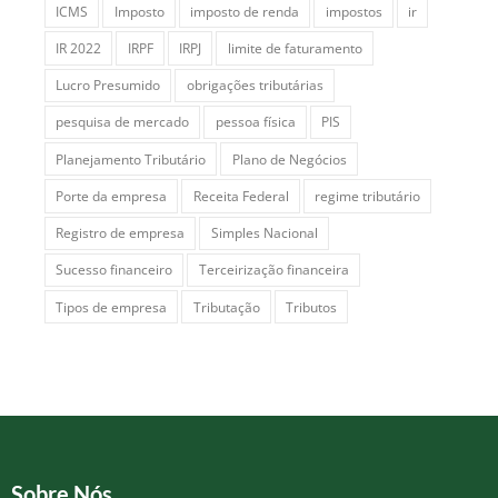
ICMS
Imposto
imposto de renda
impostos
ir
IR 2022
IRPF
IRPJ
limite de faturamento
Lucro Presumido
obrigações tributárias
pesquisa de mercado
pessoa física
PIS
Planejamento Tributário
Plano de Negócios
Porte da empresa
Receita Federal
regime tributário
Registro de empresa
Simples Nacional
Sucesso financeiro
Terceirização financeira
Tipos de empresa
Tributação
Tributos
Sobre Nós