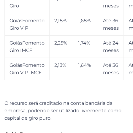
Giro
meses
m
GoiásFomento
2,18%
1,68%
Até 36
A
Giro VIP
meses
m
GoiásFomento
2,25%
1,74%
Até 24
A
Giro IMCF
meses
m
GoiásFomento
2,13%
1,64%
Até 36
A
Giro VIP IMCF
meses
m
O recurso será creditado na conta bancária da
empresa, podendo ser utilizado livremente como
capital de giro puro.