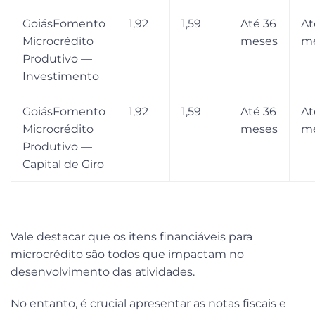
GoiásFomento
1,92
1,59
Até 36
At
Microcrédito
meses
m
Produtivo —
Investimento
GoiásFomento
1,92
1,59
Até 36
At
Microcrédito
meses
m
Produtivo —
Capital de Giro
Vale destacar que os itens financiáveis para
microcrédito são todos que impactam no
desenvolvimento das atividades.
No entanto, é crucial apresentar as notas fiscais e