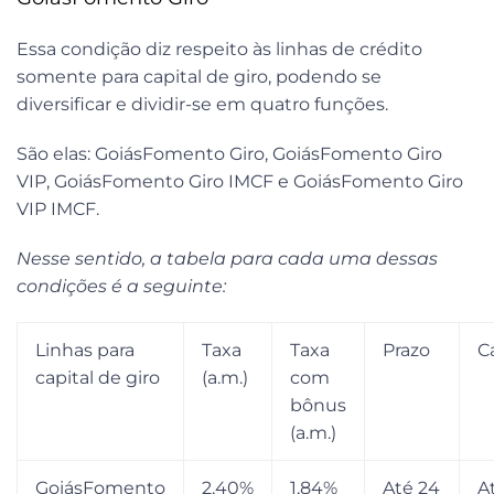
Essa condição diz respeito às linhas de crédito
somente para capital de giro, podendo se
diversificar e dividir-se em quatro funções.
São elas: GoiásFomento Giro, GoiásFomento Giro
VIP, GoiásFomento Giro IMCF e GoiásFomento Giro
VIP IMCF.
Nesse sentido, a tabela para cada uma dessas
condições é a seguinte:
Linhas para
Taxa
Taxa
Prazo
C
capital de giro
(a.m.)
com
bônus
(a.m.)
GoiásFomento
2,40%
1,84%
Até 24
A