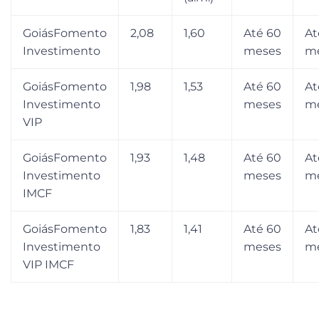
GoiásFomento
2,08
1,60
Até 60
At
Investimento
meses
m
GoiásFomento
1,98
1,53
Até 60
At
Investimento
meses
m
VIP
GoiásFomento
1,93
1,48
Até 60
At
Investimento
meses
m
IMCF
GoiásFomento
1,83
1,41
Até 60
At
Investimento
meses
m
VIP IMCF