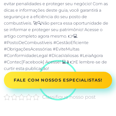
evitar penalidades e proteger seu negócio! Com as
dicas e informações deste guia, você garantirá a
segurança e a eficiência do seu posto de
combustíveis. 🚀🔍Não perca essa oportunidade de
se informar e proteger seu patrimônio! Acesse o
artigo completo agora mesmo. 👉💻
#PostoDeCombustíveis #GestãoEficiente
#ObrigaçõesAcessórias #EviteMultas
#ConformidadeLegal #DicasValiosas #LeiaAgora
#Contec[Facebook] Acesse! 💻📱👉E lembre-se de
curtir esta publicação!
FALE COM NOSSOS ESPECIALISTAS!
Classifique nosso post