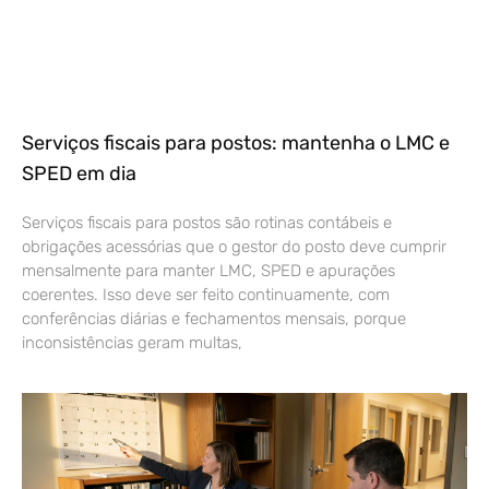
Serviços fiscais para postos: mantenha o LMC e
SPED em dia
Serviços fiscais para postos são rotinas contábeis e
obrigações acessórias que o gestor do posto deve cumprir
mensalmente para manter LMC, SPED e apurações
coerentes. Isso deve ser feito continuamente, com
conferências diárias e fechamentos mensais, porque
inconsistências geram multas,