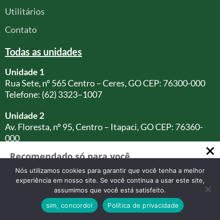
Utilitários
Contato
Todas as unidades
Unidade 1
Rua Sete, nº 565 Centro – Ceres, GO CEP: 76300-000
Telefone: (62) 3323–1007
Unidade 2
Av. Floresta, nº 95, Centro – Itapaci, GO CEP: 76360-
000
Telefone: (62) 3361-2823
Recomendado só para você
Unidade 3
Como Abrir uma Clínica Médica
Nós utilizamos cookies para garantir que você tenha a melhor
em 2025: Guia Completo e Prático
Av. Dep. Jamel Cecílio, c/ rua 56, nº 2929 - Jardim Goiás,
experiência em nosso site. Se você continua a usar este site,
assumimos que você está satisfeito.
Goiânia - GO, - Edifício Brookfield Towers
Como Abrir uma Clínica Médica em
CEP: 74810-240
2025: Guia Completo para…
sim, concordo!
Política de privacidade
Torre A - 16° Andar Sala 1618
Cresta Posts Box by CP