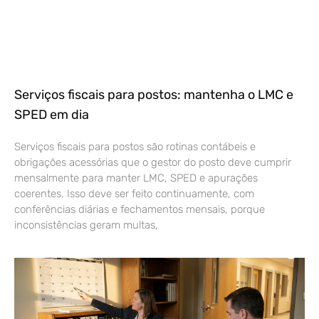
Serviços fiscais para postos: mantenha o LMC e
SPED em dia
Serviços fiscais para postos são rotinas contábeis e
obrigações acessórias que o gestor do posto deve cumprir
mensalmente para manter LMC, SPED e apurações
coerentes. Isso deve ser feito continuamente, com
conferências diárias e fechamentos mensais, porque
inconsistências geram multas,