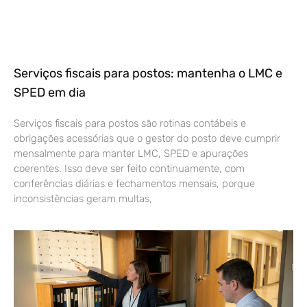
Serviços fiscais para postos: mantenha o LMC e
SPED em dia
Serviços fiscais para postos são rotinas contábeis e
obrigações acessórias que o gestor do posto deve cumprir
mensalmente para manter LMC, SPED e apurações
coerentes. Isso deve ser feito continuamente, com
conferências diárias e fechamentos mensais, porque
inconsistências geram multas,