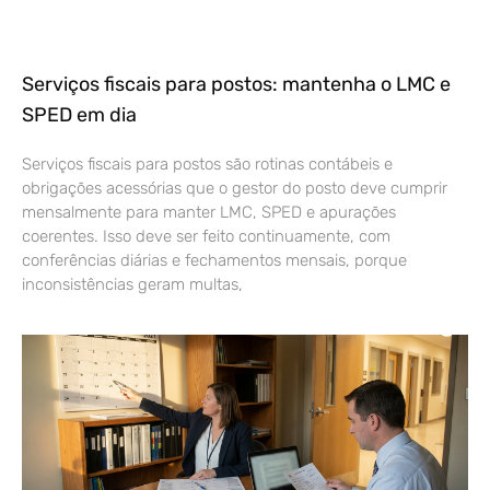
Serviços fiscais para postos: mantenha o LMC e
SPED em dia
Serviços fiscais para postos são rotinas contábeis e
obrigações acessórias que o gestor do posto deve cumprir
mensalmente para manter LMC, SPED e apurações
coerentes. Isso deve ser feito continuamente, com
conferências diárias e fechamentos mensais, porque
inconsistências geram multas,