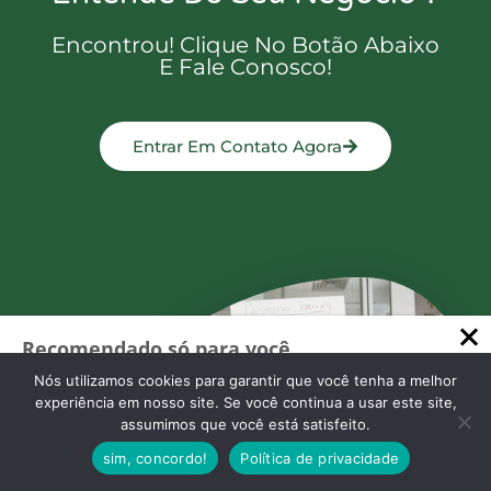
Encontrou! Clique No Botão Abaixo
E Fale Conosco!
Entrar Em Contato Agora
Recomendado só para você
Como empreender em Goiás?
Nós utilizamos cookies para garantir que você tenha a melhor
Descubra agora!
experiência em nosso site. Se você continua a usar este site,
assumimos que você está satisfeito.
O que você precisa saber para
empreender em Goiás Confira…
sim, concordo!
Política de privacidade
Cresta Posts Box by CP