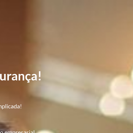
gurança!
mplicada!
o empresarial.