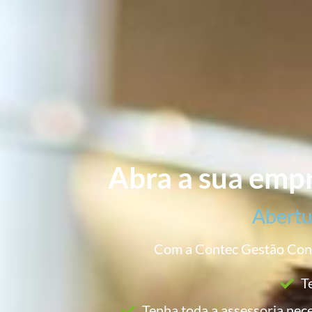
Abra a sua empr
Abertu
Com a Contec Gestão Contá
T
Tenha toda a assessoria nec