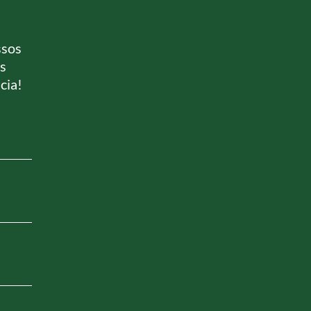
ssos
us
cia!