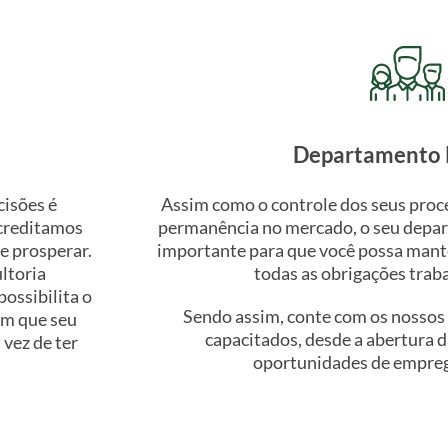
Departamento 
isões é
Assim como o controle dos seus proce
acreditamos
permanência no mercado, o seu depa
e prosperar.
importante para que você possa mante
ltoria
todas as obrigações traba
possibilita o
Sendo assim, conte com os nossos 
om que seu
capacitados, desde a abertura d
 vez de ter
oportunidades de empreg