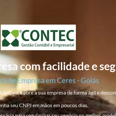
esa com facilidade e se
ra de Empresa em Ceres - Goiás
bil, você abre a sua empresa de forma ágil e desco
enha seu CNPJ em mãos em poucos dias.
essária para regularizar seu negócio no melhor model